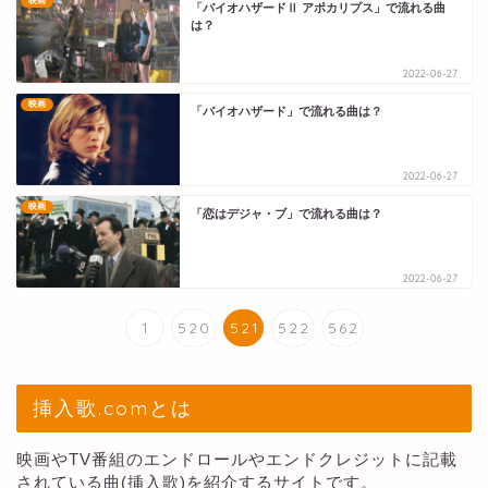
映画
「バイオハザードⅡ アポカリプス」で流れる曲
は？
2022-06-27
映画
「バイオハザード」で流れる曲は？
2022-06-27
映画
「恋はデジャ・ブ」で流れる曲は？
2022-06-27
1
520
521
522
562
挿入歌.comとは
映画やTV番組のエンドロールやエンドクレジットに記載
されている曲(挿入歌)を紹介するサイトです。