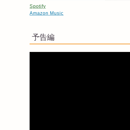
Spotify
Amazon Music
予告編