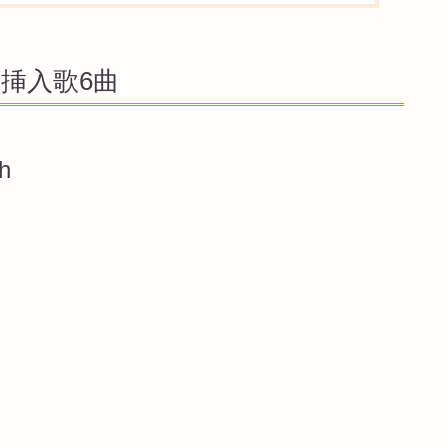
の挿入歌6曲
th