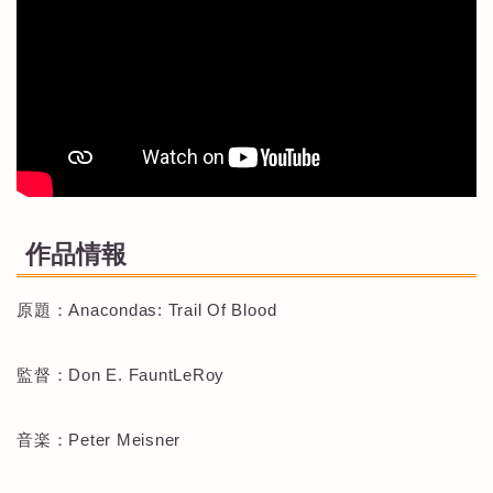
作品情報
原題：Anacondas: Trail Of Blood
監督：Don E. FauntLeRoy
音楽：Peter Meisner