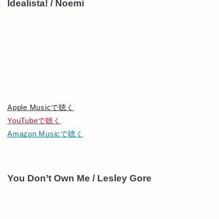
Idealista! / Noemi
Apple Musicで聴く
YouTubeで聴く
Amazon Musicで聴く
You Don’t Own Me / Lesley Gore