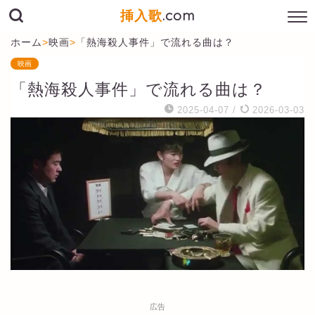
挿入歌
.com
ホーム
>
映画
>
「熱海殺人事件」で流れる曲は？
映画
「熱海殺人事件」で流れる曲は？
2025-04-07
/
2026-03-03
広告