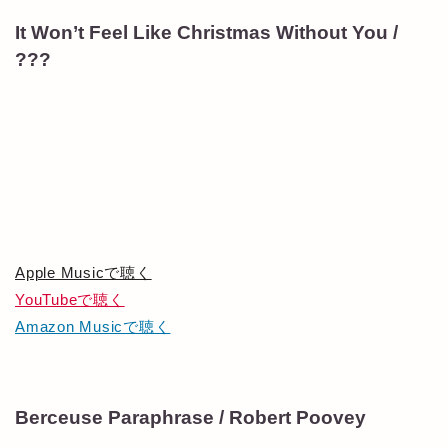
It Won’t Feel Like Christmas Without You /
???
Apple Musicで聴く
YouTubeで聴く
Amazon Musicで聴く
Berceuse Paraphrase / Robert Poovey