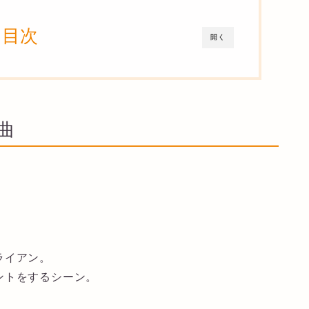
目次
開く
曲
ライアン。
ントをするシーン。