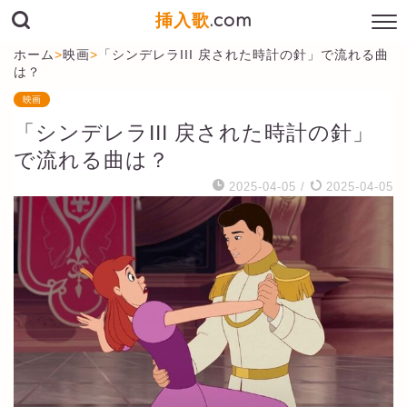
挿入歌
.com
ホーム
>
映画
>
「シンデレラIII 戻された時計の針」で流れる曲
は？
映画
「シンデレラIII 戻された時計の針」
で流れる曲は？
2025-04-05
/
2025-04-05