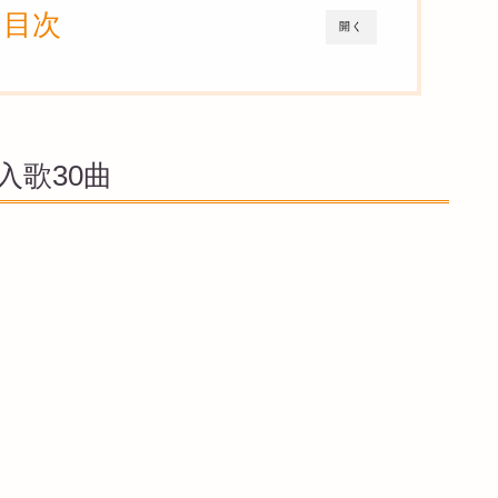
目次
開く
入歌30曲