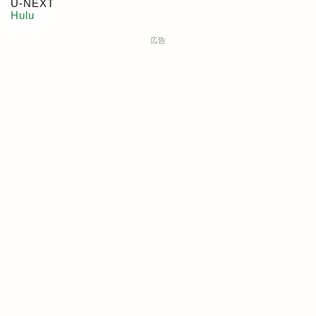
U-NEXT
Hulu
広告