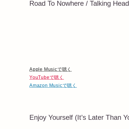
Road To Nowhere / Talking Hea
Apple Musicで聴く
YouTubeで聴く
Amazon Musicで聴く
Enjoy Yourself (It’s Later Than Y