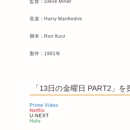
監督：Steve Miner
音楽：Harry Manfredini
脚本：Ron Kurz
製作：1981年
「13日の金曜日 PART2」を
Prime Video
Netflix
U-NEXT
Hulu