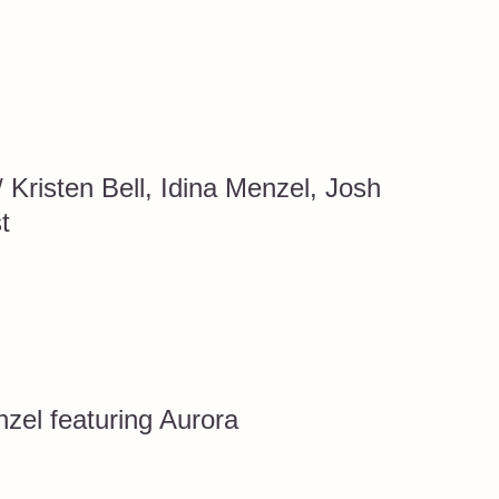
risten Bell, Idina Menzel, Josh
t
zel featuring Aurora