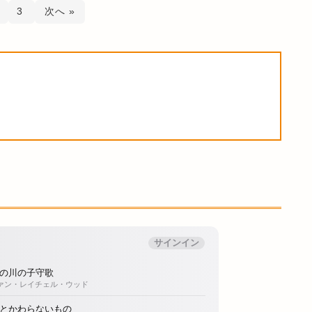
3
次へ »