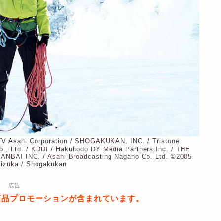
V Asahi Corporation / SHOGAKUKAN, INC. / Tristone
o., Ltd. / KDDI / Hakuhodo DY Media Partners Inc. / THE
I INC. / Asahi Broadcasting Nagano Co. Ltd. ©︎2005
shizuka / Shogakukan
広告
商品プロモーションが含まれています。