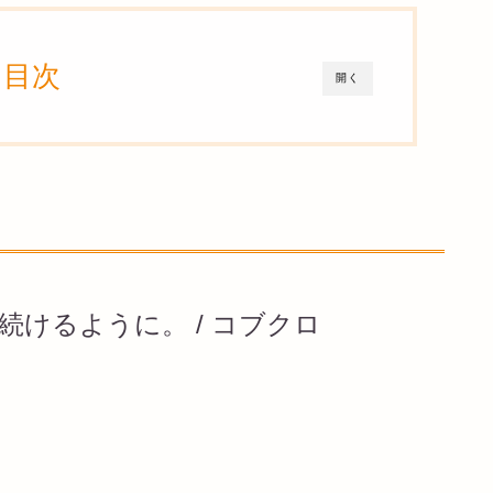
目次
開く
けるように。 / コブクロ