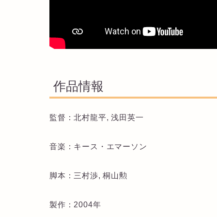
作品情報
監督：北村龍平, 浅田英一
音楽：キース・エマーソン
脚本：三村渉, 桐山勲
製作：2004年