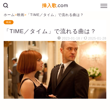
挿入歌
.com
ホーム
>
映画
>
「TIME／タイム」で流れる曲は？
映画
「TIME／タイム」で流れる曲は？
2023-01-18
/
2025-01-28