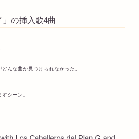
」の挿入歌4曲
s
がどんな曲か見つけられなかった。
ますシーン。
with Los Caballeros del Plan G and