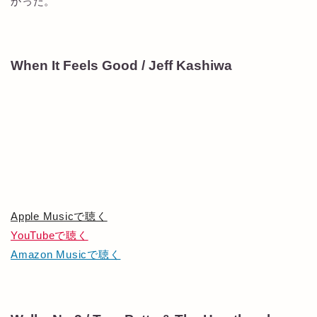
かった。
When It Feels Good / Jeff Kashiwa
Apple Musicで聴く
YouTubeで聴く
Amazon Musicで聴く