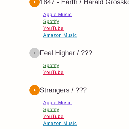
1847 - Earth / Harald Grossk
Apple Music
Spotify
YouTube
Amazon Music
Feel Higher / ???
Spotify
YouTube
Strangers / ???
Apple Music
Spotify
YouTube
Amazon Music