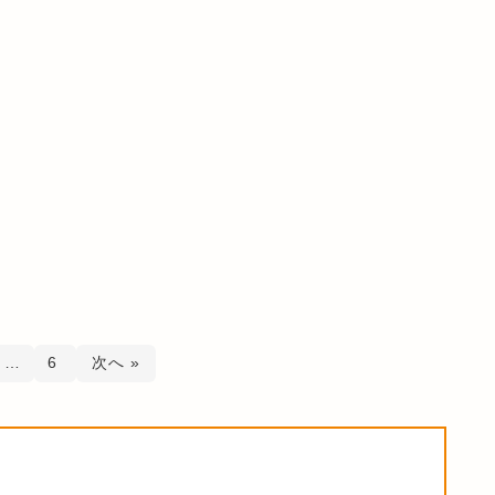
…
6
次へ »