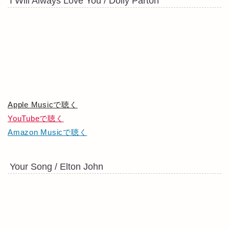
I Will Always Love You / Dolly Parton
Apple Musicで聴く
YouTubeで聴く
Amazon Musicで聴く
Your Song / Elton John