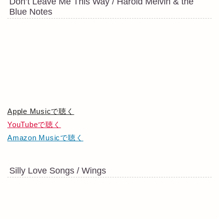
Don’t Leave Me This Way / Harold Melvin & the
Blue Notes
Apple Musicで聴く
YouTubeで聴く
Amazon Musicで聴く
Silly Love Songs / Wings