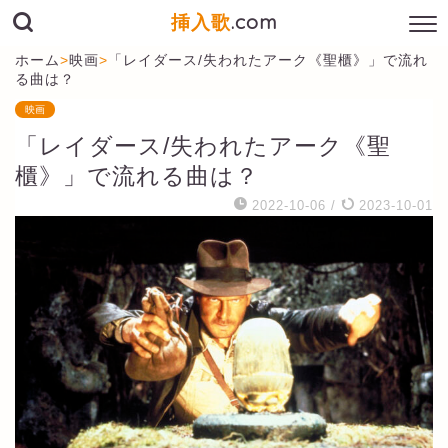
挿入歌
.com
ホーム
>
映画
>
「レイダース/失われたアーク《聖櫃》」で流れ
る曲は？
映画
「レイダース/失われたアーク《聖
櫃》」で流れる曲は？
2022-10-06
/
2023-10-01