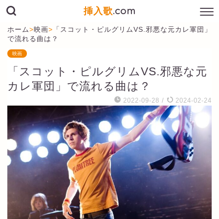
挿入歌
.com
ホーム
>
映画
>
「スコット・ピルグリムVS.邪悪な元カレ軍団」
で流れる曲は？
映画
「スコット・ピルグリムVS.邪悪な元
カレ軍団」で流れる曲は？
2022-09-28
/
2024-02-24