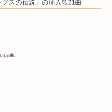
グスの伝説」の挿入歌21曲
g
流れる曲。