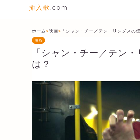
挿入歌
.com
ホーム
>
映画
>
「シャン・チー／テン・リングスの
映画
「シャン・チー／テン・
は？