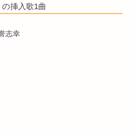
の挿入歌1曲
澤誉志幸