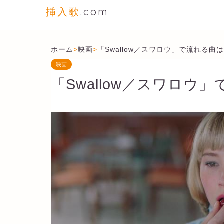
挿入歌
.com
ホーム
>
映画
>
「Swallow／スワロウ」で流れる曲
映画
「Swallow／スワロウ