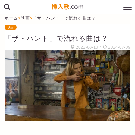
挿入歌
.com
ホーム
>
映画
>
「ザ・ハント」で流れる曲は？
映画
「ザ・ハント」で流れる曲は？
2022-08-10
/
2024-07-09