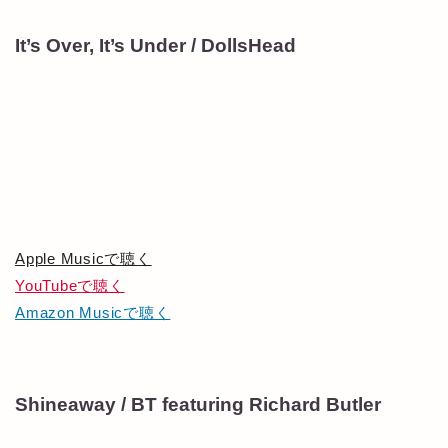
It’s Over, It’s Under / DollsHead
Apple Musicで聴く
YouTubeで聴く
Amazon Musicで聴く
Shineaway / BT featuring Richard Butler