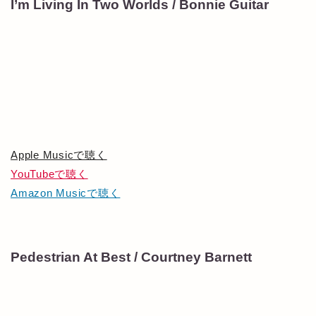
I’m Living In Two Worlds / Bonnie Guitar
Apple Musicで聴く
YouTubeで聴く
Amazon Musicで聴く
Pedestrian At Best / Courtney Barnett