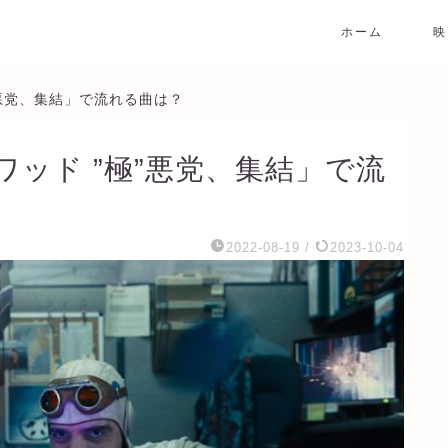
ホーム
映
”悪党、集結」で流れる曲は？
ッド ”極”悪党、集結」で流
2022-08-19
/
2023-10-04