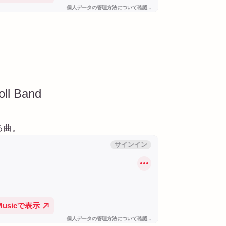
oll Band
る曲。