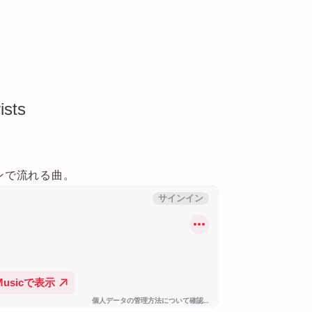
ists
ンで流れる曲。