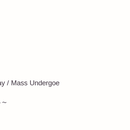
ay / Mass Undergoe
ト〜