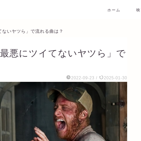
ホーム
映
てないヤツら」で流れる曲は？
上最悪にツイてないヤツら」で
2022-09-23
/
2025-01-30