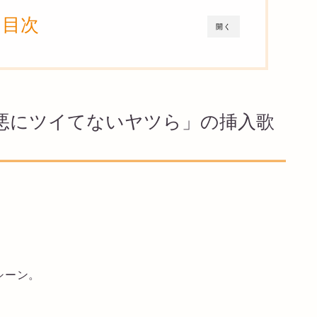
目次
開く
悪にツイてないヤツら」の挿入歌
シーン。