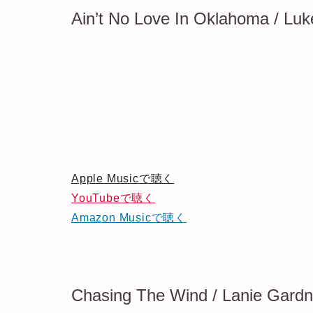
Ain’t No Love In Oklahoma / Lu
Apple Musicで聴く
YouTubeで聴く
Amazon Musicで聴く
Chasing The Wind / Lanie Gardn