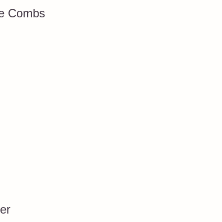
ke Combs
er