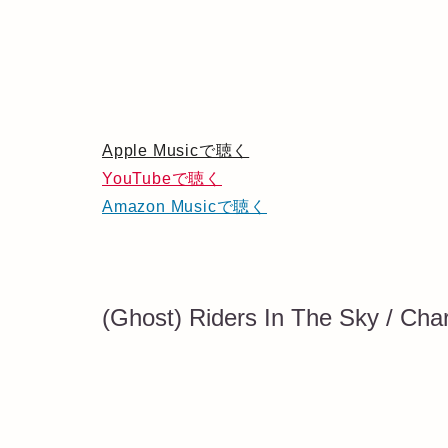
Apple Musicで聴く
YouTubeで聴く
Amazon Musicで聴く
(Ghost) Riders In The Sky / Char