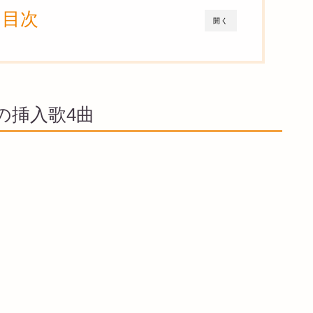
目次
開く
の挿入歌4曲