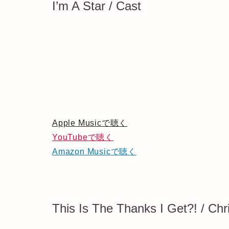
I’m A Star / Cast
Apple Musicで聴く
YouTubeで聴く
Amazon Musicで聴く
This Is The Thanks I Get?! / Chr