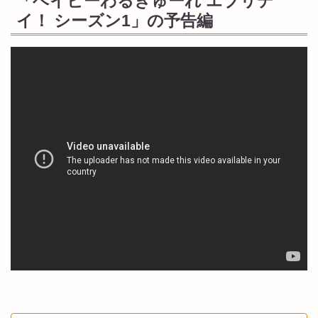
「ベイビーわるきゅーれ エブリデ
イ！ シーズン1」の予告編