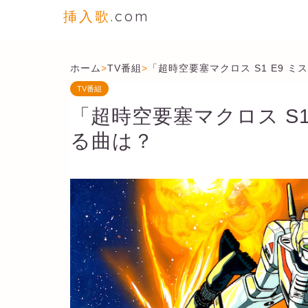
挿入歌
.com
ホーム
>
TV番組
>
「超時空要塞マクロス S1 E9 
TV番組
「超時空要塞マクロス S1
る曲は？