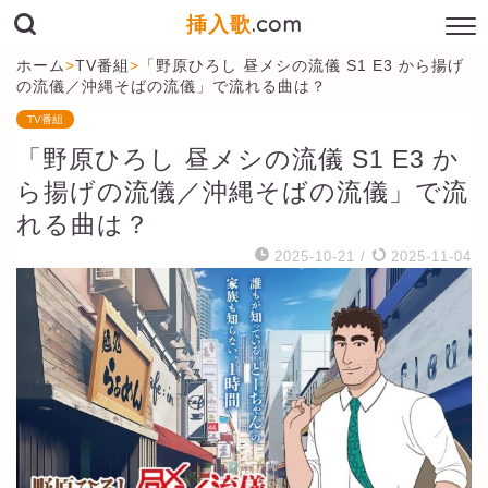
挿入歌
.com
ホーム
>
TV番組
>
「野原ひろし 昼メシの流儀 S1 E3 から揚げ
の流儀／沖縄そばの流儀」で流れる曲は？
TV番組
「野原ひろし 昼メシの流儀 S1 E3 か
ら揚げの流儀／沖縄そばの流儀」で流
れる曲は？
2025-10-21
/
2025-11-04