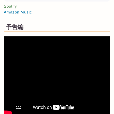
Spotify
Amazon Music
予告編