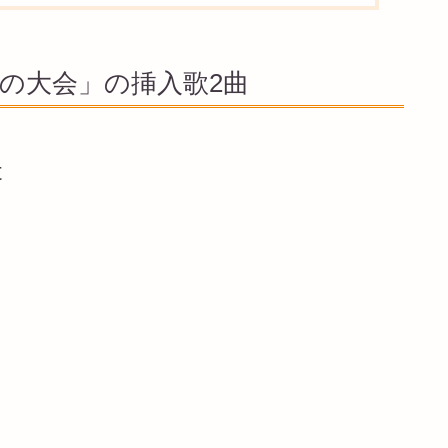
武術の大会」の挿入歌2曲
t