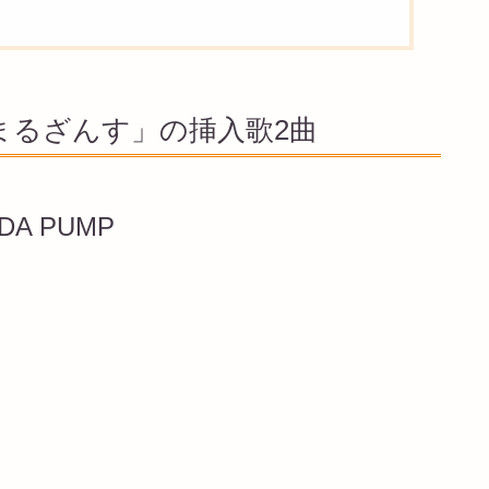
始まるざんす」の挿入歌2曲
A PUMP