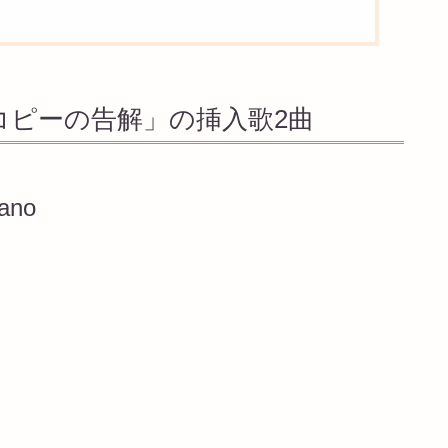
タコピーの告解」の挿入歌2曲
no