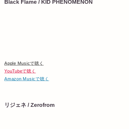
Black Flame / KID PHENOMENON
Apple Musicで聴く
YouTubeで聴く
Amazon Musicで聴く
リジェネ / Zerofrom