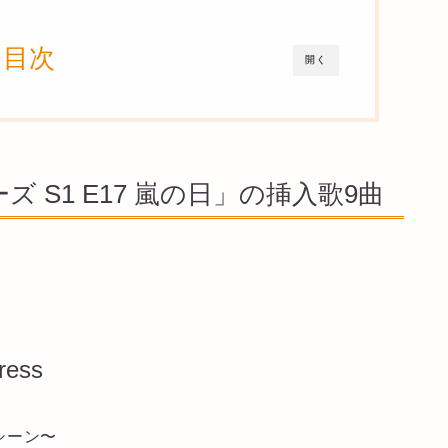
目次
開く
 S1 E17 嵐の日」の挿入歌9曲
ress
シーン〜